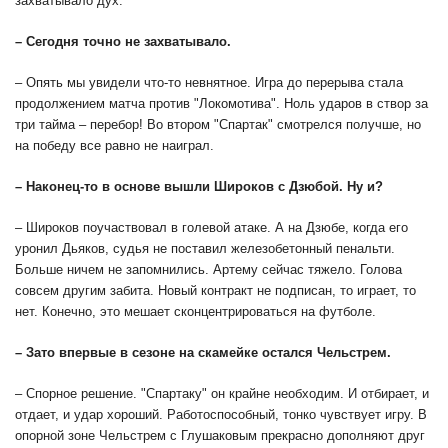
захватывало дух.
– Сегодня точно не захватывало.
– Опять мы увидели что-то невнятное. Игра до перерыва стала
продолжением матча против "Локомотива". Ноль ударов в створ за
три тайма – перебор! Во втором "Спартак" смотрелся получше, но
на победу все равно не наиграл.
– Наконец-то в основе вышли Широков с Дзюбой. Ну и?
– Широков поучаствовал в голевой атаке. А на Дзюбе, когда его
уронил Дьяков, судья не поставил железобетонный пенальти.
Больше ничем не запомнились. Артему сейчас тяжело. Голова
совсем другим забита. Новый контракт не подписан, то играет, то
нет. Конечно, это мешает сконцентрироваться на футболе.
– Зато впервые в сезоне на скамейке остался Чельстрем.
– Спорное решение. "Спартаку" он крайне необходим. И отбирает, и
отдает, и удар хороший. Работоспособный, тонко чувствует игру. В
опорной зоне Чельстрем с Глушаковым прекрасно дополняют друг