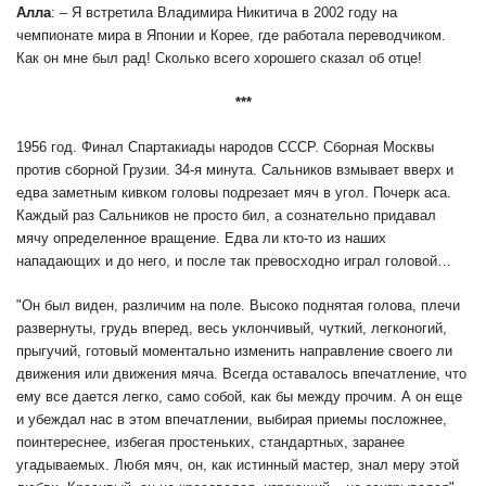
Алла
: – Я встретила Владимира Никитича в 2002 году на
чемпионате мира в Японии и Корее, где работала переводчиком.
Как он мне был рад! Сколько всего хорошего сказал об отце!
***
1956 год. Финал Спартакиады народов СССР. Сборная Москвы
против сборной Грузии. 34-я минута. Сальников взмывает вверх и
едва заметным кивком головы подрезает мяч в угол. Почерк аса.
Каждый раз Сальников не просто бил, а сознательно придавал
мячу определенное вращение. Едва ли кто-то из наших
нападающих и до него, и после так превосходно играл головой…
"Он был виден, различим на поле. Высоко поднятая голова, плечи
развернуты, грудь вперед, весь уклончивый, чуткий, легконогий,
прыгучий, готовый моментально изменить направление своего ли
движения или движения мяча. Всегда оставалось впечатление, что
ему все дается легко, само собой, как бы между прочим. А он еще
и убеждал нас в этом впечатлении, выбирая приемы посложнее,
поинтереснее, избегая простеньких, стандартных, заранее
угадываемых. Любя мяч, он, как истинный мастер, знал меру этой