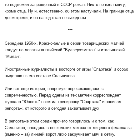
то подложил запрещенный в СССР роман. Никто не взял книгу,
кроме отца. Ну и, естественно, об этом настучали. На границе отца
досмотрели, и он на год стал невыездным.
***
Середина 1950-х. Красно-белые в серии товарищеских матчей
кладут на лопатки английский "Вулверхэмптон" и итальянский
"Милан".
Иностранные журналисты в восторге от игры "Спартака" и особо
выделяют в его составе Сальникова.
Или вот еще история, напрямую пересекающаяся с
современностью. Перед одним из тех матчей корреспондент
журнала "Юность" посетил тренировку "Спартака" и написал
репортаж, от которого и сегодня захватывает дух.
В репортаже этом среди прочего говорилось и о том, как
Сальников, находясь в нескольких метрах от лицевого флажка за
(именно – за) линией ворот лихо закручивает мяч в сетку.