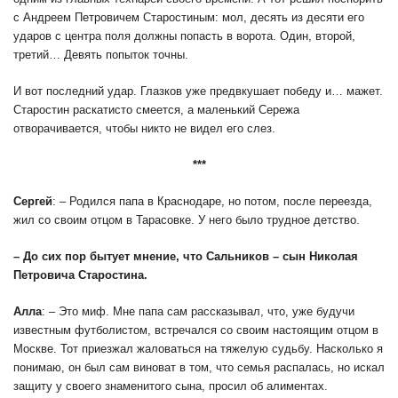
с Андреем Петровичем Старостиным: мол, десять из десяти его
ударов с центра поля должны попасть в ворота. Один, второй,
третий… Девять попыток точны.
И вот последний удар. Глазков уже предвкушает победу и… мажет.
Старостин раскатисто смеется, а маленький Сережа
отворачивается, чтобы никто не видел его слез.
***
Сергей
: – Родился папа в Краснодаре, но потом, после переезда,
жил со своим отцом в Тарасовке. У него было трудное детство.
– До сих пор бытует мнение, что Сальников – сын Николая
Петровича Старостина.
Алла
: – Это миф. Мне папа сам рассказывал, что, уже будучи
известным футболистом, встречался со своим настоящим отцом в
Москве. Тот приезжал жаловаться на тяжелую судьбу. Насколько я
понимаю, он был сам виноват в том, что семья распалась, но искал
защиту у своего знаменитого сына, просил об алиментах.