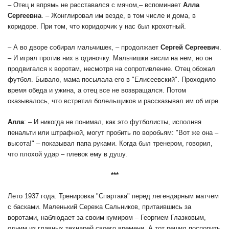
– Отец и впрямь не расставался с мячом,– вспоминает
Алла
Сергеевна
. – Жонглировал им везде, в том числе и дома, в
коридоре. При том, что коридорчик у нас был крохотный.
– А во дворе собирал мальчишек, – продолжает
Сергей Сергеевич
.
– И играл против них в одиночку. Мальчишки висли на нем, но он
продвигался к воротам, несмотря на сопротивление. Отец обожал
футбол. Бывало, мама посылала его в "Елисеевский". Проходило
время обеда и ужина, а отец все не возвращался. Потом
оказывалось, что встретил болельщиков и рассказывал им об игре.
Алла
: – И никогда не понимал, как это футболисты, исполняя
пенальти или штрафной, могут пробить по воробьям: "Вот же она –
высота!" – показывал папа руками. Когда был тренером, говорил,
что плохой удар – плевок ему в душу.
***
Лето 1937 года. Тренировка "Спартака" перед легендарным матчем
с басками. Маленький Сережа Сальников, притаившись за
воротами, наблюдает за своим кумиром – Георгием Глазковым,
одним из главных технарей своего времени. А тот решил поспорить