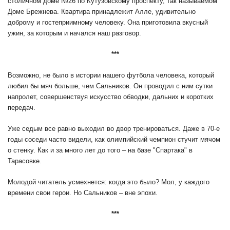
столичном доме №26 по Кутузовскому проспекту, так называемом
Доме Брежнева. Квартира принадлежит Алле, удивительно
доброму и гостеприимному человеку. Она приготовила вкусный
ужин, за которым и начался наш разговор.
***
Возможно, не было в истории нашего футбола человека, который
любил бы мяч больше, чем Сальников. Он проводил с ним сутки
напролет, совершенствуя искусство обводки, дальних и коротких
передач.
Уже седым все равно выходил во двор тренироваться. Даже в 70-е
годы соседи часто видели, как олимпийский чемпион стучит мячом
о стенку. Как и за много лет до того – на базе "Спартака" в
Тарасовке.
Молодой читатель усмехнется: когда это было? Мол, у каждого
времени свои герои. Но Сальников – вне эпохи.
***