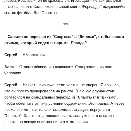
любви. Красивый, он не красовался, играющий – не заигрывался",
– так написал о Сальникове в своей книге "Форварды" выдающийся
знаток футбола Лев Филатов.
***
– Сальников перешел из "Спартака" в "Динамо", чтобы спасти
отчима, который сидел в тюрьме. Правда?
Сергей
: – Абсолютная.
Алла
: – Отчима обвинили в шпионаже. Содержали в жутких
условиях.
Сергей
: – Насчет шпионажа, если честно, не уверен. Я слышал,
что он просто проворовался на работе. В любом случае отец
согласился на скандальный переход из "Спартака" в "Динамо",
чтобы облегчить отчиму условия содержания. Это правда. А через
несколько лет, как только позволила ситуация, вернулся в
"Спартак". За это отца лишили значка заслуженного мастера
спорта, но вскоре восстановили в этом звании.