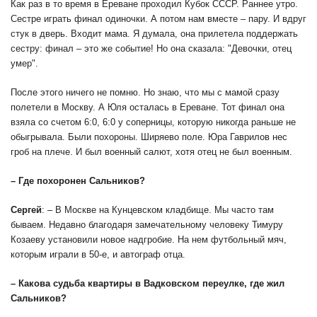
Как раз в то время в Ереване проходил Кубок СССР.
Раннее утро.
Сестре играть финал одиночки. А потом нам вместе – пару. И вдруг
стук в дверь. Входит мама. Я думала, она прилетела поддержать
сестру: финал – это же событие! Но она сказала: "Девочки, отец
умер".
После этого ничего не помню. Но знаю, что мы с мамой сразу
полетели в Москву. А Юля осталась в Ереване. Тот финал она
взяла со счетом 6:0, 6:0 у соперницы, которую никогда раньше не
обыгрывала. Были похороны.
Ширяево поле. Юра Гаврилов нес
гроб на плече. И был военный салют, хотя отец не был военным.
– Где похоронен Сальников?
Сергей
: – В Москве на Кунцевском кладбище. Мы часто там
бываем. Недавно благодаря замечательному человеку Тимуру
Козаеву установили новое надгробие. На нем футбольный мяч,
которым играли в 50-е, и автограф отца.
– Какова судьба квартиры в Вадковском переулке, где жил
Сальников?