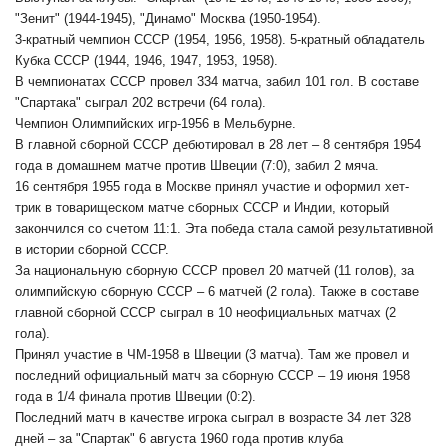
"Зенит" (1944-1945), "Динамо" Москва (1950-1954).
3-кратный чемпион СССР (1954, 1956, 1958). 5-кратный обладатель
Кубка СССР (1944, 1946, 1947, 1953, 1958).
В чемпионатах СССР провел 334 матча, забил 101 гол. В составе
"Спартака" сыграл 202 встречи (64 гола).
Чемпион Олимпийских игр-1956 в Мельбурне.
В главной сборной СССР дебютировал в 28 лет – 8 сентября 1954
года в домашнем матче против Швеции (7:0), забил 2 мяча.
16 сентября 1955 года в Москве принял участие и оформил хет-
трик в товарищеском матче сборных СССР и Индии, который
закончился со счетом 11:1. Эта победа стала самой результативной
в истории сборной СССР.
За национальную сборную СССР провел 20 матчей (11 голов), за
олимпийскую сборную СССР – 6 матчей (2 гола). Также в составе
главной сборной СССР сыграл в 10 неофициальных матчах (2
гола).
Принял участие в ЧМ-1958 в Швеции (3 матча). Там же провел и
последний официальный матч за сборную СССР – 19 июня 1958
года в 1/4 финала против Швеции (0:2).
Последний матч в качестве игрока сыграл в возрасте 34 лет 328
дней – за "Спартак" 6 августа 1960 года против клуба