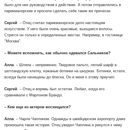
было для них руководством к действию. А потом отправлялись в
парикмахерские и просили сделать себе такие же прически.
Сергей
: – Отец считал парикмахерское дело настоящим
искусством. У него были очень красивые,
вьющиеся волосы.
Стригся он только в определенных местах. Например, в гостинице
"Москва".
– Можете вспомнить, как обычно одевался Сальников?
Алла
: – Шляпа – непременно. Твидовое пальто, легкий шарф в
шотландскую клетку, кожаные ботинки на шнурках. Ботинки, кстати,
всегда были начищены до блеска. Он и меня к этому приучил.
Сергей
: – Отец и впрямь был эстетом. Любил, когда его
сравнивали с Марлоном Брандо.
– Кем еще из актеров восхищался?
Алла
: – Чарли Чаплином. Однажды в швейцарском аэропорту даже
произошла такая история. Отец увидел Чаплина и ринулся к нему