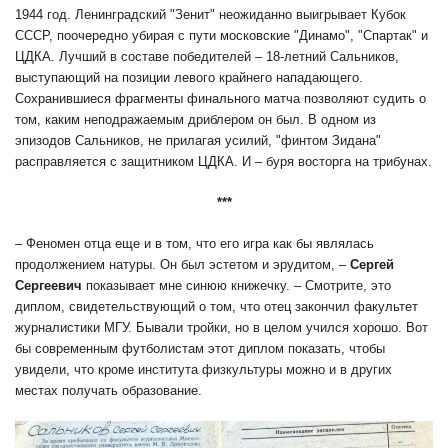
1944 год. Ленинградский "Зенит" неожиданно выигрывает Кубок
СССР, поочередно убирая с пути московские "Динамо", "Спартак" и
ЦДКА. Лучший в составе победителей – 18-летний Сальников,
выступающий на позиции левого крайнего нападающего.
Сохранившиеся фрагменты финального матча позволяют судить о
том, каким неподражаемым дриблером он был. В одном из
эпизодов Сальников, не прилагая усилий, "финтом Зидана"
расправляется с защитником ЦДКА. И – буря восторга на трибунах.
***
– Феномен отца еще и в том, что его игра как бы являлась
продолжением натуры. Он был эстетом и эрудитом, –
Сергей
Сергеевич
показывает мне синюю книжечку. – Смотрите, это
диплом, свидетельствующий о том, что отец закончил факультет
журналистики МГУ. Бывали тройки, но в целом учился хорошо. Вот
бы современным футболистам этот диплом показать, чтобы
увидели, что кроме института физкультуры можно и в других
местах получать образование.