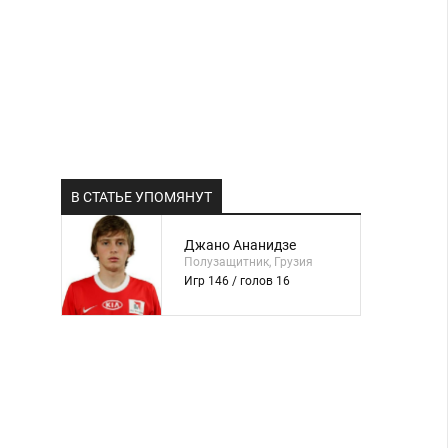
В СТАТЬЕ УПОМЯНУТ
Джано Ананидзе
Полузащитник, Грузия
Игр 146 / голов 16