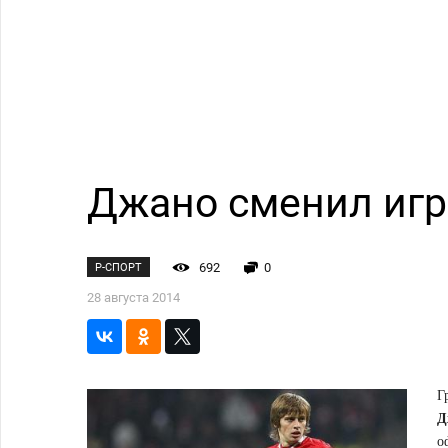
Джано сменил игр
692
0
Р-СПОРТ
28 августа 2014
Г
Д
о