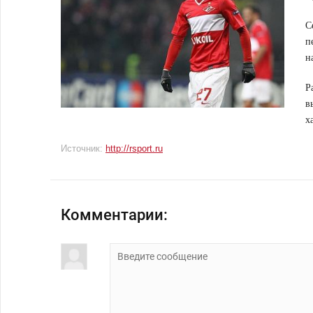
С
п
н
Р
в
х
Источник:
http://rsport.ru
Комментарии: