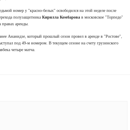
едьмой номер у "красно-белых" освободился на этой неделе после
ерехода полузащитника
Кирилла Комбарова
в московское "Торпедо"
а правах аренды.
анее Ананидзе, который прошлый сезон провел в аренде в "Ростове",
ыступал под 49-м номером. В текущем сезоне на счету грузинского
авбека четыре матча.