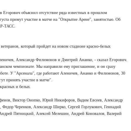
ав Егорович объяснил отсутствие ряда известных в прошлом
густа примут участие в матче на "Открытие Арене", занятостью. Об
АР-ТАСС.
 ветеранов, который пройдет на новом стадионе красно-белых
леничев, Александр Филимонов и Дмитрий Ананко, - сказал Егорович.
спанском чемпионате. Мы направили ему приглашение, и он сразу
 работе. У "Арсенала", где работают Аленичев, Ананко и Филимонов, 30
ут принять участие в матче".
 красных и белых.
рфенов, Виктор Онопко, Юрий Никифоров, Вадим Евсеев, Александр
, Федор Черенков, Александр Ширко, Сергей Горлукович, Геннадий
 Андрей Пятницкий, Алексей Мелешин, Андрей Коновалов, Валерий