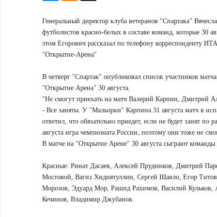
Генеральный директор клуба ветеранов "Спартака" Вячесл
футболистов красно-белых в составе команд, которые 30 ав
этом Егорович рассказал по телефону корреспонденту ИТ
"Открытие-Арена"
В четверг "Спартак" опубликовал список участников матча
"Открытие Арена" 30 августа.
"Не смогут приехать на матч Валерий Карпин, Дмитрий А
- Все заняты. У "Мальорки" Карпина 31 августа матч в и
ответил, что обязательно приедет, если не будет занят по
августа игра чемпионата России, поэтому они тоже не смог
В матче на "Открытие Арене" 30 августа сыграют команды
Красные: Ринат Дасаев, Алексей Прудников, Дмитрий Па
Мостовой, Вагиз Хидиятуллин, Сергей Шавло, Егор Титов
Морозов, Эдуард Мор, Рашид Рахимов, Василий Кульков,
Кечинов, Владимир Джубанов.