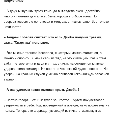
подметили?
– В двух минувших турах команда выглядела очень достойно:
много и полезно двигалась, была хороша в отборе мяча. Но
всерьез говорить о ее плюсах и минусах слишком рано. Все только
начинается.
– Андрей Кобелев считает, что если Дзюба получит травму,
атака "Спартака" поплывет.
– Это мнение тренера Кобелева, с которым можно считаться, а
можно и спорить. У меня свой взгляд на эту ситуацию. Раз Артем
забил четыре мяча в двух матчах, значит, на сегодня он главная
ударная сила команды. И ясно, что без него ей будет непросто. Но,
уверен, на крайний случай у Якина припасен какой-нибудь запасной
вариант.
– А вас удивила такая голевая прыть Дзюбы?
– Честно говоря, нет. Выступая за "Ростов", Артем почувствовал
уверенность в себе. Год, проведенный в аренде, явно пошел ему на
пользу. Теперь это форвард, умеющий выжимать максимум из