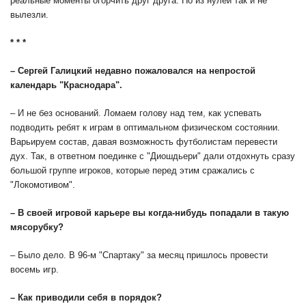
реальные моменты огорчить друг друга. Но из нулей так и не
вылезли.
* * *
– Сергей Галицкий недавно пожаловался на непростой
календарь "Краснодара".
– И не без оснований. Ломаем голову над тем, как успевать
подводить ребят к играм в оптимальном физическом состоянии.
Варьируем состав, давая возможность футболистам перевести
дух. Так, в ответном поединке с "Диошдьери" дали отдохнуть сразу
большой группе игроков, которые перед этим сражались с
"Локомотивом".
– В своей игровой карьере вы когда-нибудь попадали в такую
мясорубку?
– Было дело. В 96-м "Спартаку" за месяц пришлось провести
восемь игр.
– Как приводили себя в порядок?