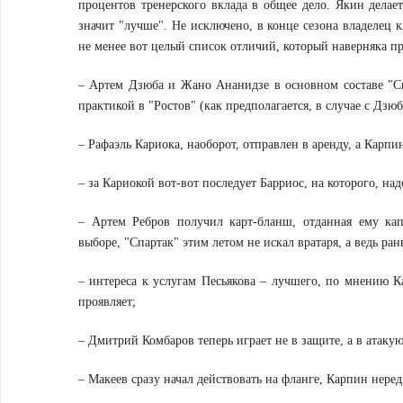
процентов тренерского вклада в общее дело. Якин делает
значит "лучше". Не исключено, в конце сезона владелец к
не менее вот целый список отличий, который наверняка п
– Артем Дзюба и Жано Ананидзе в основном составе "Сп
практикой в "Ростов" (как предполагается, в случае с Дзю
– Рафаэль Кариока, наоборот, отправлен в аренду, а Кар
– за Кариокой вот-вот последует Барриос, на которого, на
– Артем Ребров получил карт-бланш, отданная ему кап
выборе, "Спартак" этим летом не искал вратаря, а ведь р
– интереса к услугам Песьякова – лучшего, по мнению Ка
проявляет;
– Дмитрий Комбаров теперь играет не в защите, а в атакую
– Макеев сразу начал действовать на фланге, Карпин неред