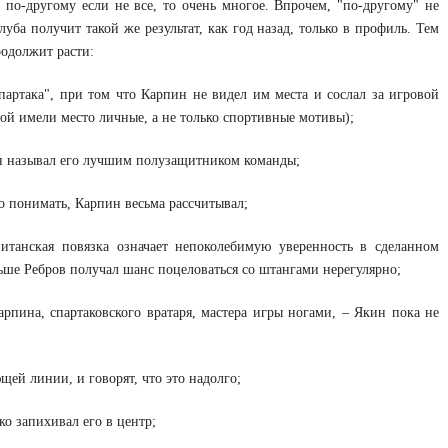
 по-другому если не все, то очень многое. Впрочем, "по-другому" не
луба получит такой же результат, как год назад, только в профиль. Тем
родолжит расти:
артака", при том что Карпин не видел им места и сослал за игровой
бой имели место личные, а не только спортивные мотивы);
пин называл его лучшим полузащитником команды;
до понимать, Карпин весьма рассчитывал;
итанская повязка означает непоколебимую уверенность в сделанном
аньше Ребров получал шанс поцеловаться со штангами нерегулярно;
рпина, спартаковского вратаря, мастера игры ногами, – Якин пока не
щей линии, и говорят, что это надолго;
ко запихивал его в центр;