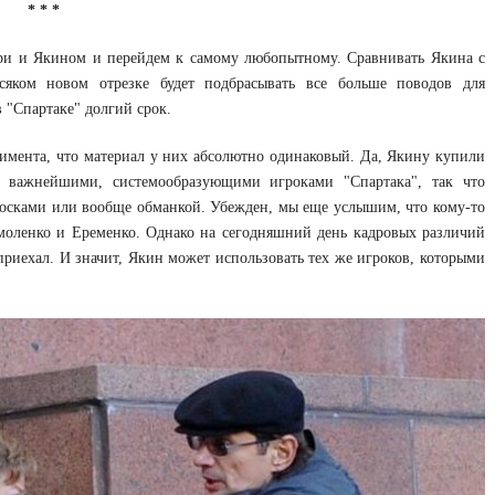
* * *
ри и Якином и перейдем к самому любопытному. Сравнивать Якина с
яком новом отрезке будет подбрасывать все больше поводов для
 "Спартаке" долгий срок.
римента, что материал у них абсолютно одинаковый. Да, Якину купили
 важнейшими, системообразующими игроками "Спартака", так что
осками или вообще обманкой. Убежден, мы еще услышим, что кому-то
рмоленко и Еременко. Однако на сегодняшний день кадровых различий
риехал. И значит, Якин может использовать тех же игроков, которыми