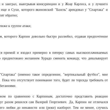
ы и заиграл, выигрывая конкуренцию и у Жоау Карлоса, и у лучшего
еще и Сухи, которого якиновский "Базель" арендовал у "Спартака" и
пят обратно;
лиже к группе атаки;
м, которого Карпин довольно быстро разлюбил, отдавая предпочтение
лся примой и входил примерно в пятерку самых высокооплачиваемых
о продиктовано желанием Хурадо сменить команду, что девальвирует
Спартака" (именно такое определение, "вертикальный футбол", мне
). Пока что отсутствует понимание того, будет ли торсида требовать от
абеганиями.
ном по сравнению с Карпиным, достаточно представить реакцию
уг разом решился сам Валерий Георгиевич. Да, Карпин не отличался
его любви до ненависти или (реже) наоборот. Тем не менее, случись