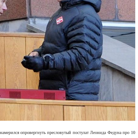
намерился опровергнуть пресловутый постулат Леонида Федуна про 10