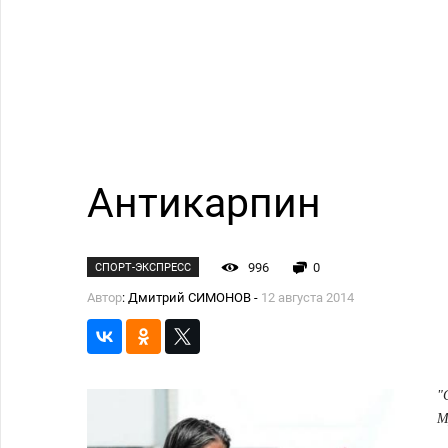
Антикарпин
996
0
СПОРТ-ЭКСПРЕСС
Автор
: Дмитрий СИМОНОВ -
12 августа 2014
"
М