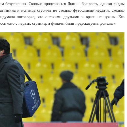
ом безуспешно. Сколько продержится Якин – бог весть, однако видны
атчанина и испанца сгубили не столько футбольные неудачи, сколько
ридумана поговорка, что с такими друзьями и враги не нужны. Кто
ось ясно с первых страниц, а финалы были предсказуемы донельзя.