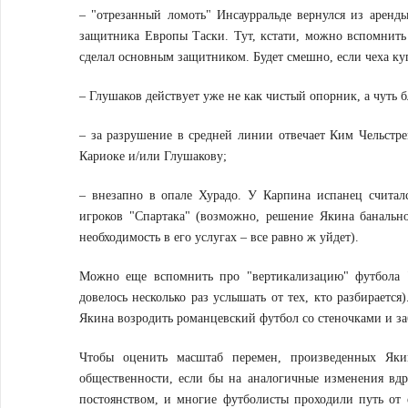
– "отрезанный ломоть" Инсаурральде вернулся из аренд
защитника Европы Таски. Тут, кстати, можно вспомнить 
сделал основным защитником. Будет смешно, если чеха ку
– Глушаков действует уже не как чистый опорник, а чуть б
– за разрушение в средней линии отвечает Ким Чельстре
Кариоке и/или Глушакову;
– внезапно в опале Хурадо. У Карпина испанец счита
игроков "Спартака" (возможно, решение Якина банальн
необходимость в его услугах – все равно ж уйдет).
Можно еще вспомнить про "вертикализацию" футбола "
довелось несколько раз услышать от тех, кто разбирается
Якина возродить романцевский футбол со стеночками и з
Чтобы оценить масштаб перемен, произведенных Яки
общественности, если бы на аналогичные изменения вдр
постоянством, и многие футболисты проходили путь от 