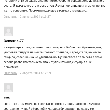
потеряли очки со слабым соперником, уверено доведя дело до нужного
счета. Я думаю, что это и есть стиль Якина - организация игры от печки,
т.е. по сопернику. Посмотрим дальше в матчах с грандами...
Ответить
2 августа 2014 в 16:27
Demetrio-77
Каждый играет так, как позволяет соперник. Рубин разобранный, что,
учитывая физрука на месте главного тренера, и вредителя, на месте
гендира, совершенно не удивительно. Рубин спасет от вылета в этом
сезоне разве что только то, что у группы команд ситуация ещё
плачевнее.
Ответить
2 августа 2014 в 12:59
вик
спартак в этом матче показал как он может играть даже не в лучшем
составе не лучшей обороной и мандражём вратаря но сразу-же