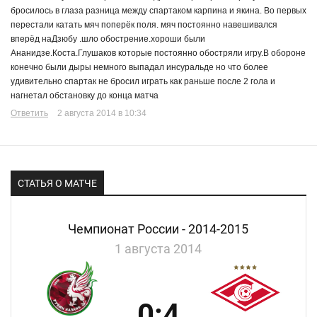
бросилось в глаза разница между спартаком карпина и якина. Во первых
перестали катать мяч поперёк поля. мяч постоянно навешивался
вперёд наДзюбу .шло обострение.хороши были
Ананидзе.Коста.Глушаков которые постоянно обостряли игру.В обороне
конечно были дыры немного выпадал инсуральде но что более
удивительно спартак не бросил играть как раньше после 2 гола и
нагнетал обстановку до конца матча
Ответить
2 августа 2014 в 10:34
СТАТЬЯ О МАТЧЕ
Чемпионат России - 2014-2015
1 августа 2014
0:4