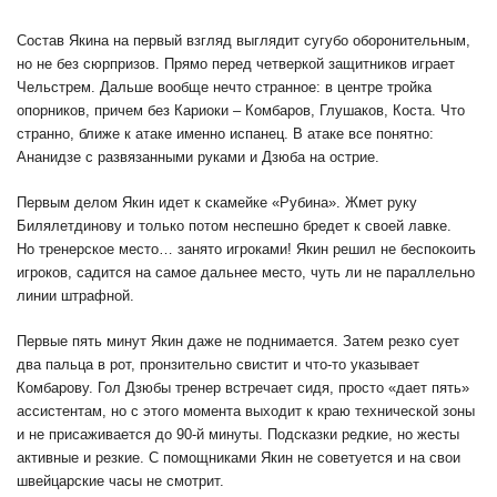
Состав Якина на первый взгляд выглядит сугубо оборонительным,
но не без сюрпризов. Прямо перед четверкой защитников играет
Чельстрем. Дальше вообще нечто странное: в центре тройка
опорников, причем без Кариоки – Комбаров, Глушаков, Коста. Что
странно, ближе к атаке именно испанец. В атаке все понятно:
Ананидзе с развязанными руками и Дзюба на острие.
Первым делом Якин идет к скамейке «Рубина». Жмет руку
Билялетдинову и только потом неспешно бредет к своей лавке.
Но тренерское место… занято игроками! Якин решил не беспокоить
игроков, садится на самое дальнее место, чуть ли не параллельно
линии штрафной.
Первые пять минут Якин даже не поднимается. Затем резко сует
два пальца в рот, пронзительно свистит и что-то указывает
Комбарову. Гол Дзюбы тренер встречает сидя, просто «дает пять»
ассистентам, но с этого момента выходит к краю технической зоны
и не присаживается до 90-й минуты. Подсказки редкие, но жесты
активные и резкие. С помощниками Якин не советуется и на свои
швейцарские часы не смотрит.