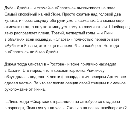
Дубль Дзюбы – и скамейка «Спартака» выпрыгивает на поле.
Самый спокойный на ней Якин. Просто сжатые над головой два
кулака, и через секунду обе руки уже в карманах. Запасные еще
отмечают гол, а он уже командует кому-то разминаться. Швейцарец
явно расправляет плечи. Третий, четвертый голы – и Якин
в объятиях всей команды. «Спартак» полностью переигрывает
«Рубин» в Казани, хотя еще в апреле было наоборот. Но тогда
в «Спартаке» не было Дзюбы.
Дзюба тогда блистал в «Ростове» и тоже прилично наследил
в Казани. Его нырок, что и красная карточка Рыжикову,
обсуждалась неделю. К чести форварда этим вечером Артем все
сделал честно. За что заслужил овации своей трибуны и смачное
рукопожатие от Якина.
…Лишь когда «Спартак» отправлялся на автобусе со стадиона
в аэропорт, Якин глянул на часы. Сколько на ваших швейцарских?