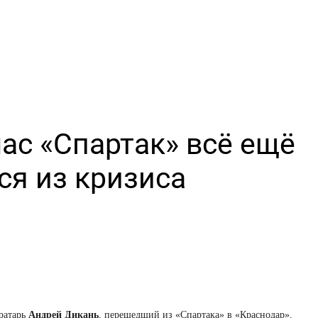
ас «Спартак» всё ещё
ся из кризиса
ратарь
Андрей Дикань
, перешедший из «Спартака» в «Краснодар»,