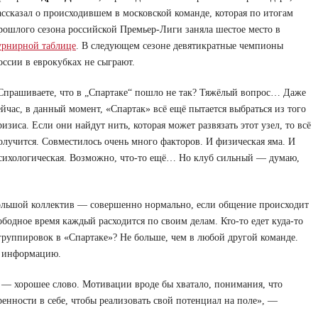
ассказал о происходившем в московской команде, которая по итогам
рошлого сезона российской Премьер-Лиги заняла шестое место в
урнирной таблице
. В следующем сезоне девятикратные чемпионы
оссии в еврокубках не сыграют.
Спрашиваете, что в „Спартаке“ пошло не так? Тяжёлый вопрос… Даже
ейчас, в данный момент, «Спартак» всё ещё пытается выбраться из того
ризиса. Если они найдут нить, которая может развязать этот узел, то всё
олучится. Совместилось очень много факторов. И физическая яма. И
сихологическая. Возможно, что-то ещё… Но клуб сильный — думаю,
 большой коллектив — совершенно нормально, если общение происходит
ободное время каждый расходится по своим делам. Кто-то едет куда-то
группировок в «Спартаке»? Не больше, чем в любой другой команде.
ту информацию.
ь — хорошее слово. Мотивации вроде бы хватало, понимания, что
ренности в себе, чтобы реализовать свой потенциал на поле», —