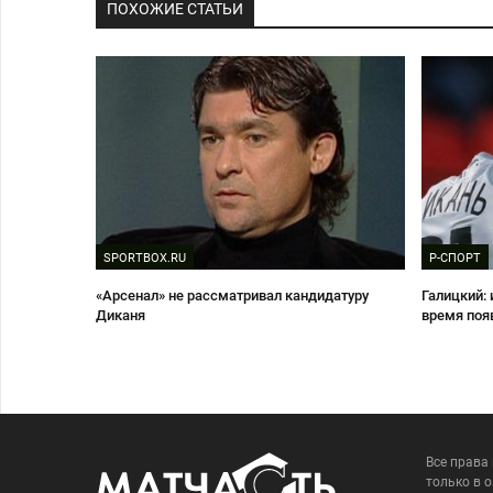
ПОХОЖИЕ СТАТЬИ
SPORTBOX.RU
Р-СПОРТ
«Арсенал» не рассматривал кандидатуру
Галицкий:
Диканя
время поя
Все права
только в 