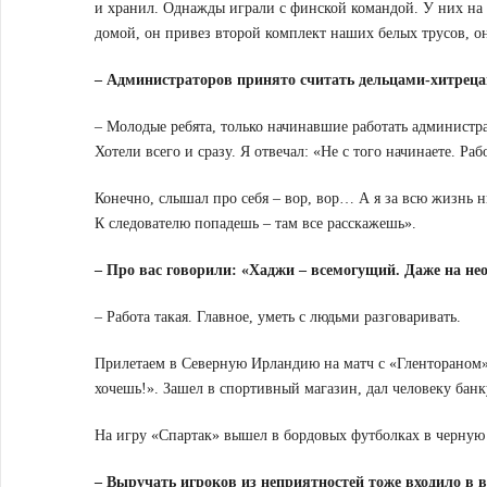
и хранил. Однажды играли с финской командой. У них на т
домой, он привез второй комплект наших белых трусов, он
– Администраторов принято считать дельцами-хитреца
– Молодые ребята, только начинавшие работать администр
Хотели всего и сразу. Я отвечал: «Не с того начинаете. Раб
Конечно, слышал про себя – вор, вор… А я за всю жизнь 
К следователю попадешь – там все расскажешь».
– Про вас говорили: «Хаджи – всемогущий. Даже на нео
– Работа такая. Главное, уметь с людьми разговаривать.
Прилетаем в Северную Ирландию на матч с «Глентораном».
хочешь!». Зашел в спортивный магазин, дал человеку ба
На игру «Спартак» вышел в бордовых футболках в черную 
– Выручать игроков из неприятностей тоже входило в 