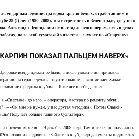
 легендарным администратором красно-белых, отработавшим в
лубе 28 (!) лет (1980–2008), мы встретились в Зеленограде, где у него
ача. Александр Леонидович не выглядит пенсионером, весь в делах
 заботах, но за этой суматохой читается – скучает по «Спартаку»…
«КАРПИН ПОКАЗАЛ ПАЛЬЦЕМ НАВЕРХ»
 Здоровье всегда идеальное было, а после увольнения пришлось
перацию на сердце делать – шунтирование, – вспоминает Хаджи
асставание с родным клубом. – Я же все в себе держал…
л в «Спартаке» до него, – оператора, мастера по ремонту обуви,
л?» – «Он мне не нужен, у нас другая методика». Потом Славой-
ишь? Получает больше главного бухгалтера».
и последним меня – 29 декабря 2008 года. Там интересно получилось.
0?го позвонил кадровик: «Зайдите в клуб, надо документы подписать».