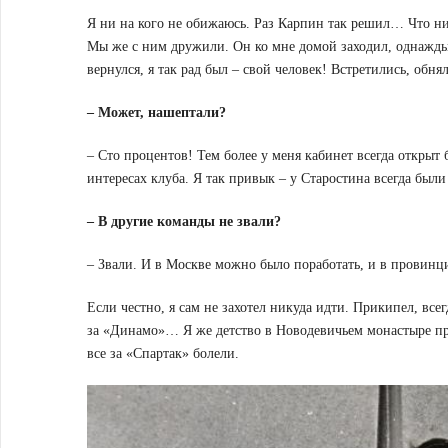
Я ни на кого не обижаюсь. Раз Карпин так решил… Что ни 
Мы же с ним дружили. Он ко мне домой заходил, однажды 
вернулся, я так рад был – свой человек! Встретились, об
– Может, нашептали?
– Сто процентов! Тем более у меня кабинет всегда открыт 
интересах клуба. Я так привык – у Старостина всегда были
– В другие команды не звали?
– Звали. И в Москве можно было поработать, и в провинц
Если честно, я сам не захотел никуда идти. Прикипел, все
за «Динамо»… Я же детство в Новодевичьем монастыре про
все за «Спартак» болели.