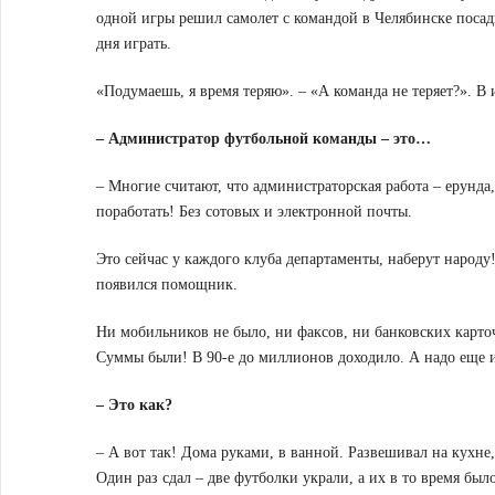
одной игры решил самолет с командой в Челябинске посадит
дня играть.
«Подумаешь, я время теряю». – «А команда не теряет?». В 
– Администратор футбольной команды – это…
– Многие считают, что администраторская работа – ерунда,
поработать! Без сотовых и электронной почты.
Это сейчас у каждого клуба департаменты, наберут народу!
появился помощник.
Ни мобильников не было, ни факсов, ни банковских карточе
Суммы были! В 90-е до миллионов доходило. А надо еще 
– Это как?
– А вот так! Дома руками, в ванной. Развешивал на кухне,
Один раз сдал – две футболки украли, а их в то время был