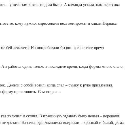
ь – у него там какие-то дела были. А команда устала, нам через два
итоге те, кому нужно, спрессовали весь компромат и слили Первака.
 не бей лежачего. Но попробовали бы они в советское время
 А я работал один, только в последнее время, когда формы много стало,
к. Деньги с собой возил, когда спал – сумку к руке привязывал.
и форму приготовить. Сам стирал…
 газ включал и сушил. В прачечную отдавать было нельзя – воровали.
о не достать. На сезон два комплекта выдавали – красный и белый, дома