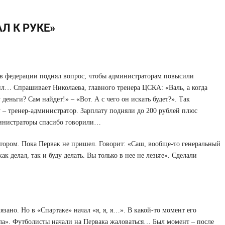
Л К РУКЕ»
 в федерации поднял вопрос, чтобы администраторам повысили
ил… Спрашивает Николаева, главного тренера ЦСКА: «Валь, а когда
деньги? Сам найдет!» – «Вот. А с чего он искать будет?». Так
 – тренер-администратор. Зарплату подняли до 200 рублей плюс
министраторы спасибо говорили…
ором. Пока Первак не пришел. Говорит: «Саш, вообще-то генеральный
ак делал, так и буду делать. Вы только в нее не лезьте». Сделали
зано. Но в «Спартаке» начал «я, я, я…». В какой-то момент его
ла». Футболисты начали на Первака жаловаться… Был момент – после