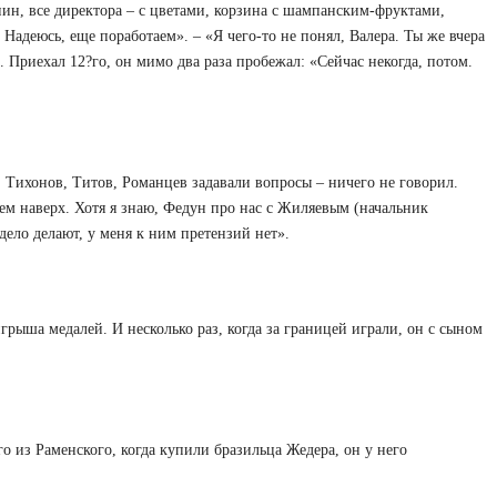
пин, все директора – с цветами, корзина с шампанским-фруктами,
Надеюсь, еще поработаем». – «Я чего-то не понял, Валера. Ты же вчера
. Приехал 12?го, он мимо два раза пробежал: «Сейчас некогда, потом.
 Тихонов, Титов, Романцев задавали вопросы – ничего не говорил.
цем наверх. Хотя я знаю, Федун про нас с Жиляевым (начальник
дело делают, у меня к ним претензий нет».
грыша медалей. И несколько раз, когда за границей играли, он с сыном
го из Раменского, когда купили бразильца Жедера, он у него