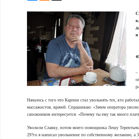
С
к
д
и
–
о
р
Началось с того что Карпин стал увольнять тех, кто работа
массажистов, врачей. Спрашиваю: «Зачем оператора уволи
сапожником интересуется: «Почему ты ему так много плат
Уволили Славку, потом моего помощника Лешу Терентьева 
29?го я написал увольнение по собственному желанию, а 3