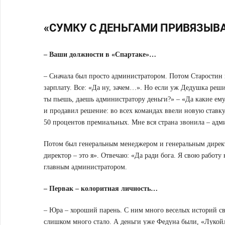
«СУМКУ С ДЕНЬГАМИ ПРИВЯЗЫВА
– Ваши должности в «Спартаке»…
– Сначала был просто администратором. Потом Старостин
зарплату. Все: «Да ну, зачем…». Но если уж Дедушка реш
ты пьешь, даешь администратору деньги?» – «Да какие ему 
и продавил решение: во всех командах ввели новую ставку
50 процентов премиальных. Мне вся страна звонила – ад
Потом был генеральным менеджером и генеральным директ
директор – это я». Отвечаю: «Да ради бога. Я свою работу к
главным администратором.
– Первак – колоритная личность…
– Юра – хороший парень. С ним много веселых историй свя
слишком много стало. А деньги уже Федуна были, «Лукой