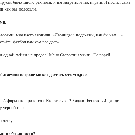
русах было много рекламы, и им запретили так играть. Я послал сына
и как раз подсохли.
ми.
аторами, мне часто звонили: «Леонидыч, подскажи, как бы нам…».
отайте, футбол вам сам все даст».
ни одной майки не продал! Меня Старостин учил: «Не воруй.
битаемом острове может достать что угодно».
 А форма не прилетела. Кто отвечает? Хаджи. Бесков: «Ищи где
нку черной игры…
клетку.
ваши обязанности?