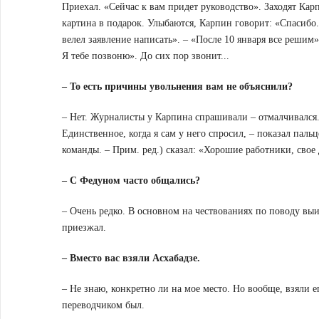
Приехал. «Сейчас к вам придет руководство». Заходят Кар
картина в подарок. Улыбаются, Карпин говорит: «Спасибо. 
велел заявление написать». – «После 10 января все решим»
Я тебе позвоню». До сих пор звонит...
– То есть причины увольнения вам не объяснили?
– Нет. Журналисты у Карпина спрашивали – отмалчивался.
Единственное, когда я сам у него спросил, – показал паль
команды. – Прим. ред.) сказал: «Хорошие работники, свое 
– С Федуном часто общались?
– Очень редко. В основном на чествованиях по поводу выи
приезжал.
– Вместо вас взяли Асхабадзе.
– Не знаю, конкретно ли на мое место. Но вообще, взяли е
переводчиком был.