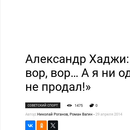
Александр Хаджи:
вор, вор… А я ни 
не продал!»
1475
0
СОВЕТСКИЙ СПОРТ
Автор
: Николай Роганов, Роман Вагин -
29 апреля 2014