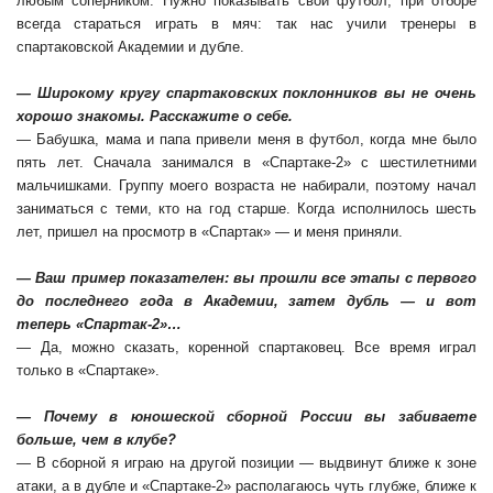
любым соперником. Нужно показывать свой футбол, при отборе
всегда стараться играть в мяч: так нас учили тренеры в
спартаковской Академии и дубле.
— Широкому кругу спартаковских поклонников вы не очень
хорошо знакомы. Расскажите о себе.
— Бабушка, мама и папа привели меня в футбол, когда мне было
пять лет. Сначала занимался в «Спартаке-2» с шестилетними
мальчишками. Группу моего возраста не набирали, поэтому начал
заниматься с теми, кто на год старше. Когда исполнилось шесть
лет, пришел на просмотр в «Спартак» — и меня приняли.
— Ваш пример показателен:
вы прошли все этапы с первого
до последнего года в Академии, затем дубль
— и вот
теперь «Спартак-2»…
— Да, можно сказать, коренной спартаковец. Все время играл
только в «Спартаке».
— Почему в юношеской сборной России вы забиваете
больше, чем в клубе?
— В сборной я играю на другой позиции — выдвинут ближе к зоне
атаки, а в дубле и «Спартаке-2» располагаюсь чуть глубже, ближе к