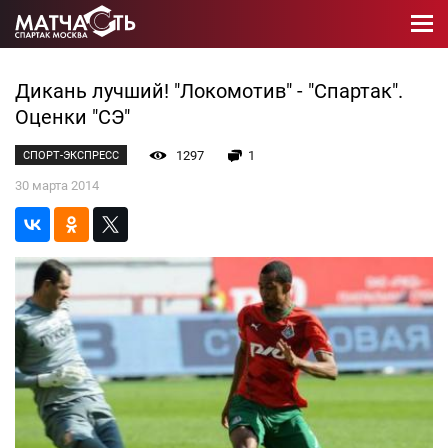
Дикань лучший! "Локомотив" - "Спартак".
Оценки "СЭ"
1297
1
СПОРТ-ЭКСПРЕСС
30 марта 2014