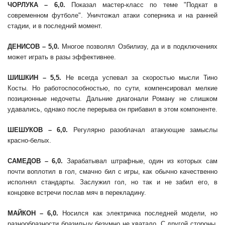
ЧОРЛУКА – 6,
0
.
Показал мастер-класс по теме "Подкат в
современном футболе". Уничтожал атаки соперника и на ранней
стадии, и в последний момент.
ДЕНИСОВ – 5,0.
Многое позволял Озбилизу, да и в подключениях
может играть в разы эффективнее.
ШИШКИН – 5,5.
Не всегда успевал за скоростью мысли Тино
Косты. Но работоспособностью, по сути, компенсировал мелкие
позиционные недочеты. Дальние диагонали Роману не слишком
удавались, однако после перерыва он прибавил в этом компоненте.
ШЕШУКОВ – 6,0.
Регулярно разоблачал атакующие замыслы
красно-белых.
САМЕДОВ – 6,
0
.
Зарабатывал штрафные, один из которых сам
почти воплотил в гол, смачно бил с игры, как обычно качественно
исполнял стандарты. Заслужил гол, но так и не забил его, в
концовке встречи послав мяч в перекладину.
МАЙКОН – 6,0.
Носился как электричка последней модели, но
разнообразности бразильцу безумно не хватало. С другой стороны,