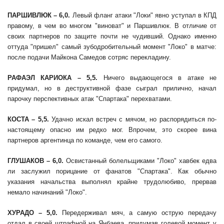
ПАРШИВЛЮК – 6,0.
Левый фланг атаки "Локи" явно уступал в КПД
правому, в чем во многом "виноват" и Паршивлюк. В отличие от
своих партнеров по защите почти не чудивший. Однако именно
оттуда "пришел" самый зубодробительный момент "Локо" в матче:
после подачи Майкона Самедов сотряс перекладину.
РАФАЭЛ КАРИОКА – 5,5.
Ничего выдающегося в атаке не
придумал, но в деструктивной фазе сыграл прилично, начал
парочку перспективных атак "Спартака" перехватами.
КОСТА – 5,5.
Удачно искал встреч с мячом, но распорядиться по-
настоящему опасно им редко мог. Впрочем, это скорее вина
партнеров аргентинца по команде, чем его самого.
ГЛУШАКОВ – 6,0.
Освистанный болельщиками "Локо" хавбек едва
ли заслужил порицание от фанатов "Спартака". Как обычно
указания начальства выполнял крайне трудолюбиво, прервав
немало начинаний "Локо".
ХУРАДО – 5,0.
Передерживал мяч, а самую острую передачу
отдал в своей штрафной на Янбаева, придумав голевой момент у