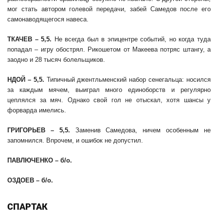
мог стать автором голевой передачи, забей Самедов после его
самонаводящегося навеса.
ТКАЧЕВ – 5,5.
Не всегда был в эпицентре событий, но когда туда
попадал – игру обострял. Рикошетом от Макеева потряс штангу, а
заодно и 28 тысяч болельщиков.
НДОЙ –
5
,
5
.
Типичный джентльменский набор сенегальца: носился
за каждым мячем, выиграл много единоборств и регулярно
цеплялся за мяч. Однако свой гол не отыскал, хотя шансы у
форварда имелись.
ГРИГОРЬЕВ – 5,5.
Заменив Самедова, ничем особенным не
запомнился. Впрочем, и ошибок не допустил.
ПАВЛЮЧЕНКО – б/о.
ОЗДОЕВ – б/о.
СПАРТАК