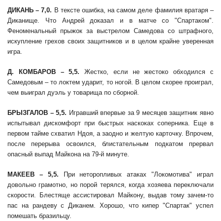
ДИКАНЬ – 7,0.
В тексте ошибка, на самом деле фамилия вратаря –
Диканище. Что Андрей доказал и в матче со "Спартаком".
Феноменальный прыжок за выстрелом Самедова со штрафного,
искупление грехов своих защитников и в целом крайне уверенная
игра.
Д. КОМБАРОВ – 5,5.
Жестко, если не жестоко обходился с
Самедовым – то локтем ударит, то ногой. В целом скорее проиграл,
чем выиграл дуэль у товарища по сборной.
БРЫЗГАЛОВ – 5,5.
Игравший впервые за 9 месяцев защитник явно
испытывал дискомфорт при быстрых наскоках соперника. Еще в
первом тайме схватил Ндоя, а заодно и желтую карточку. Впрочем,
после перерыва освоился, блистательным подкатом прервал
опасный выпад Майкона на 79-й минуте.
МАКЕЕВ – 5,5.
При неторопливых атаках "Локомотива" играл
довольно грамотно, но порой терялся, когда хозяева переключали
скорости. Блестяще ассистировал Майкону, выдав тому зачем-то
пас на рандеву с Диканем. Хорошо, что кипер "Спартак" успел
помешать бразильцу.