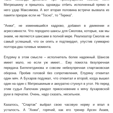
Митрюшкину и пришлось однажды отбить исполненный прямо в
него удар Максимова. А вот вторая половина встречи вызвала из
памяти призрак если не "Тосно", то "Терека".
"Анжи", не изменившийся кадрово, добавил в движении и
агрессивности. Что породило шансы для Смолова, которые, как мы
знаем, не являются шансами в полной мере. Реализатор Смолов не
самый успешный, что он опять и подтвердил, упустив суммарно
полтора-два голевых момента.
Епуряну в этом смысле – исполнитель более надежный. Шансов
имеет мало, но если уж имеет... Ему помогла безупречная
передача Билялетдинова и совсем небезупречная спартаковская
оборона. Пробив головой без сопротивления, Епуряну отквитал
один мяч. А Бухаров подумал, что отквитал и второй, когда вышел
один на один с Митрюшкиным и аккуратно стукнул в угол. Но перед
этим судья Лапочкин увидел прикосновение к мячу бухаровской
руки в перчатке. Очень, надо сказать, несильное.
Казалось, "Спартак" выбрал свою часовую норму и впал в
усталость. А "Анжи", горячий, как его тренер Арсен Акаев,