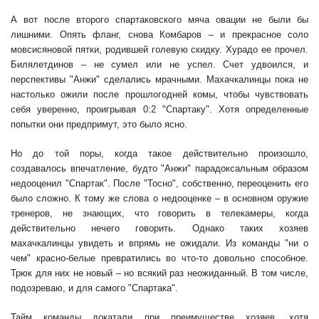
А вот после второго спартаковского мяча овации не были бы
лишними. Опять фланг, снова Комбаров – и прекрасное соло
мовсисяновой пятки, родившей голевую скидку. Хурадо ее прочел.
Билялетдинов – не сумел или не успел. Счет удвоился, и
перспективы "Анжи" сделались мрачными. Махачкалинцы пока не
настолько ожили после прошлогодней комы, чтобы чувствовать
себя уверенно, проигрывая 0:2 "Спартаку". Хотя определенные
попытки они предпримут, это было ясно.
Но до той поры, когда такое действительно произошло,
создавалось впечатление, будто "Анжи" парадоксальным образом
недооценил "Спартак". После "Тосно", собственно, переоценить его
было сложно. К тому же слова о недооценке – в основном оружие
тренеров, не знающих, что говорить в телекамеры, когда
действительно нечего говорить. Однако таких хозяев
махачкалинцы увидеть и впрямь не ожидали. Из команды "ни о
чем" красно-белые превратились во что-то довольно способное.
Трюк для них не новый – но всякий раз неожиданный. В том числе,
подозреваю, и для самого "Спартака".
Тайм команды докатали при преимуществе хозяев, хотя