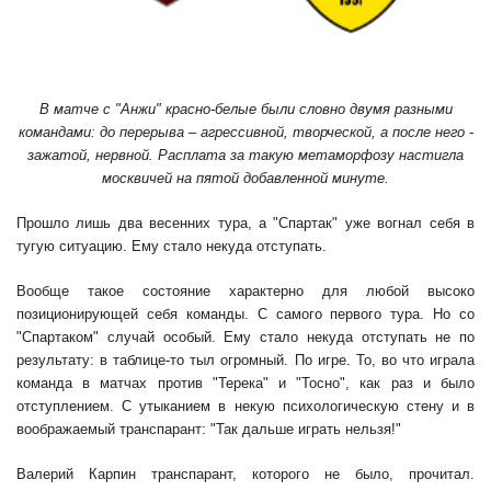
В матче с "Анжи" красно-белые были словно двумя разными
командами: до перерыва – агрессивной, творческой, а после него -
зажатой, нервной. Расплата за такую метаморфозу настигла
москвичей на пятой добавленной минуте.
Прошло лишь два весенних тура, а "Спартак" уже вогнал себя в
тугую ситуацию. Ему стало некуда отступать.
Вообще такое состояние характерно для любой высоко
позиционирующей себя команды. С самого первого тура. Но со
"Спартаком" случай особый. Ему стало некуда отступать не по
результату: в таблице-то тыл огромный. По игре. То, во что играла
команда в матчах против "Терека" и "Тосно", как раз и было
отступлением. С утыканием в некую психологическую стену и в
воображаемый транспарант: "Так дальше играть нельзя!"
Валерий Карпин транспарант, которого не было, прочитал.