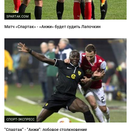
SPARTAK.COM
Матч «Спартак» - «Анжи» будет судить Лапочкин
СПОРТ-ЭКСПРЕСС
"Спартак" - "Анжи": лобовое столкновение