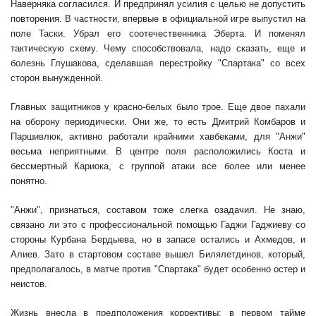
Наверняка согласился. И предпринял усилия с целью не допустить
повторения. В частности, впервые в официальной игре выпустил на
поле Таски. Убрал его соотечественника Эберта. И поменял
тактическую схему. Чему способствовала, надо сказать, еще и
болезнь Глушакова, сделавшая перестройку "Спартака" со всех
сторон вынужденной.
Главных защитников у красно-белых было трое. Еще двое пахали
на оборону периодически. Они же, то есть Дмитрий Комбаров и
Паршивлюк, активно работали крайними хавбеками, для "Анжи"
весьма неприятными. В центре поля расположились Коста и
бессмертный Кариока, с группой атаки все более или менее
понятно.
"Анжи", признаться, составом тоже слегка озадачил. Не знаю,
связано ли это с профессиональной помощью Гаджи Гаджиеву со
стороны Курбана Бердыева, но в запасе остались и Ахмедов, и
Алиев. Зато в стартовом составе вышел Билялетдинов, который,
предполагалось, в матче против "Спартака" будет особенно остер и
неистов.
Жизнь внесла в предположения коррективы: в первом тайме