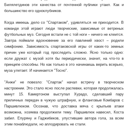
Билялетдинов эти качества от почтенной публики утаил. Как и
большинство его одноклубников.
Когда имеешь дело со "Спартаком", удивляться не приходится. В
команде этой играют люди творческие, зависимые от ветреных
футбольных муз. Сегодня встали не с той ноги – ничего не клеится.
Завтра поймали вдохновение за его павлиний хвост – родили
симфонию. Зависимость спартаковской игры от каких-то земных
причин уже который год проследить сложно. Ясно только одно:
если дружат с музой хотя бы периодически, значит, на что-то в
принципе способны. Но как только в это начинаешь верить всерьез,
муза улетает. И начинается "Тосно".
"Анжи" не повезло: "Спартак" начал встречу в творческом
настроении. Это стало ясно после распевки, которая продолжалась
минут 15. Камертоном выступал Хурадо, сделавший пару
приличных передач в чужую штрафную, и фланговые Комбаров с
Паршивлюком. Осознав, что доставка мяча с крыльев атаки
возможна, хозяева продолжили тему. Паршивлюк навесил, Коста
забил. Епуряну и Гаджибеков, упустившие автора гола, за всем
этим понаблюдали, но аплодировать не стали.