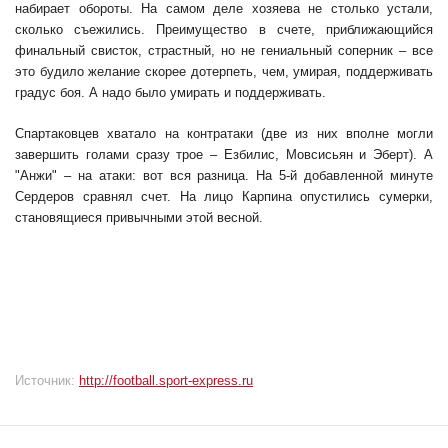
набирает обороты. На самом деле хозяева не столько устали,
сколько съежились. Преимущество в счете, приближающийся
финальный свисток, страстный, но не гениальный соперник – все
это будило желание скорее дотерпеть, чем, умирая, поддерживать
градус боя. А надо было умирать и поддерживать.
Спартаковцев хватало на контратаки (две из них вполне могли
завершить голами сразу трое – Езбилис, Мовсисьян и Эберт). А
"Анжи" – на атаки: вот вся разница. На 5-й добавленной минуте
Сердеров сравнял счет. На лицо Карпина опустились сумерки,
становящиеся привычными этой весной.
Источник:
http://football.sport-express.ru