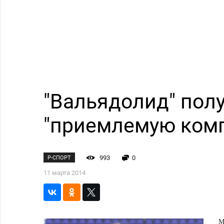
"Вальядолид" полу
"приемлемую комп
993
0
Р-СПОРТ
11 марта 2014
М