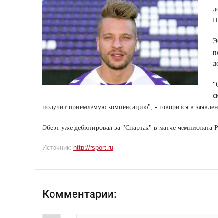
д
П
Э
п
д
"
с
получит приемлемую компенсацию", - говорится в заявле
Эберт уже дебютировал за "Спартак" в матче чемпионата Р
Источник:
http://rsport.ru
Комментарии: