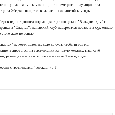
остойную денежную компенсацию за немецкого полузащитника
атрика Эберта, говорится в заявлении испанской команды.
берт в одностороннем порядке расторг контракт с "Вальядолидом" и
ерешел в "Спартак", испанский клуб намеревался подавать в суд, однако
о этого дело не дошло.
Спартак" не хотел доводить дело до суда, чтобы игрок мог
концентрироваться на выступлении за новую команду, наш клуб
нии, размещенном на официальном сайте "Вальядолида".
оссии с грозненским "Тереком" (0:1).