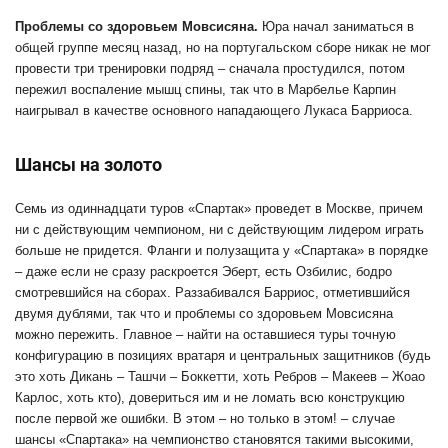
Проблемы со здоровьем Мовсисяна.
Юра начал заниматься в
общей группе месяц назад, но на португальском сборе никак не мог
провести три тренировки подряд – сначала простудился, потом
пережил воспаление мышц спины, так что в Марбелье Карпин
наигрывал в качестве основного нападающего Лукаса Барриоса.
Шансы на золото
Семь из одиннадцати туров «Спартак» проведет в Москве, причем
ни с действующим чемпионом, ни с действующим лидером играть
больше не придется. Фланги и полузащита у «Спартака» в порядке
– даже если не сразу раскроется Эберт, есть Озбилис, бодро
смотревшийся на сборах. Раззабивался Барриос, отметившийся
двумя дублями, так что и проблемы со здоровьем Мовсисяна
можно пережить. Главное – найти на оставшиеся туры точную
конфигурацию в позициях вратаря и центральных защитников (будь
это хоть Дикань – Ташчи – Боккетти, хоть Ребров – Макеев – Жоао
Карлос, хоть кто), довериться им и не ломать всю конструкцию
после первой же ошибки. В этом – но только в этом! – случае
шансы «Спартака» на чемпионство становятся такими высокими,