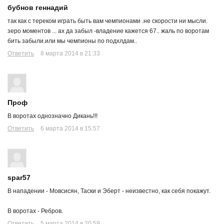
бубнов геннадий
так как с тереком играть быть вам чемпионами .не скорости ни мысли.
зеро моментов ... ах да забыл -владение кажется 67.. жаль по воротам
бить забыли.или мы чемпионы по подхлдам..
Ответить
8 марта 2014 в 21:33
Проф
В воротах однозначно Дикань!!!
Ответить
6 марта 2014 в 15:57
spar57
В нападении - Мовсисян, Таски и Эберт - неизвестно, как себя покажут.
В воротах - Ребров.
Ответить
5 марта 2014 в 20:59