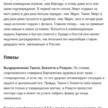
более командным игроком, чем Макгиди, и этому даже есть кое-
какие подтверждения. В первой части сезона Эберт отдавал за
матч ровно в два раза больше передач, чем Эйден. Также Эберт в
два раза реже пускался в дриблинг, чем Эйден, зато в четыре раза
чаще исполнял подачи с фланга. Главное теперь – как он применит
свои навыки в новых условиях. Вольется в комбинационную
модель Карпина и быстро споется с Хурадо и Костой или начнет
медленно деградировать, как большинство европейцев старше
двадцати пяти, заезжающих в Россию.
Плюсы
Выздоровление Ташчи, Боккетти и Ромуло.
По словам,
спартаковского главврача Вартапетова здоровье всех троих –
стопроцентное, и если так, то это здорово оптимизирует ситуацию в
защите и центральной оси. Правда, Ташчи с Боккетти пока играли
вместе только в товарищеских матчах, а Ромуло пропустил
полтора года и может не успеть набрать форму до конца
чемпионата.