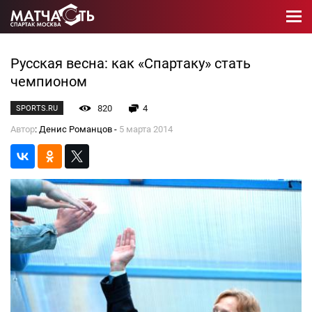
Русская весна: как «Спартаку» стать
чемпионом
820
4
SPORTS.RU
Автор
: Денис Романцов -
5 марта 2014