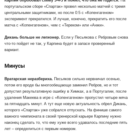
Карпин опробовал схему 3-4-3 и понял, что она не годится.
На
португальском сборе «Спартак» провел несколько матчей с тремя
центральными защитниками, но после 0:5 с «Копенгагеном»
эксперимент прекратился. И лучше, конечно, прекратить его после
матча с «Копенгагеном», чем с «Тереком» или «Анжи».
Дикань больше не легионер.
Если у Песьякова с Ребровым снова
что-то пойдет не так, у Карпина будет в запасе проверенный
вариант.
Минусы
Вратарская неразбериха.
Песьяков сильно нервничал осенью,
потом его вроде бы многообещающе заменил Ребров, но и тот
допустил результативную ошибку в Химках, а в Португалии, после
удаления Макеева в игре с «Копенгагеном» пропустил четыре мяча
за пятнадцать минут. А тут еще новую актуальность обрел Дикань,
которого «Спартак» уже собрался отпускать. На финише самого
важного чемпионата в своей тренерской карьере Карпину нужно
наконец сделать то, что ему хуже всего удавалось последние пять
лет – определиться с первым номером.