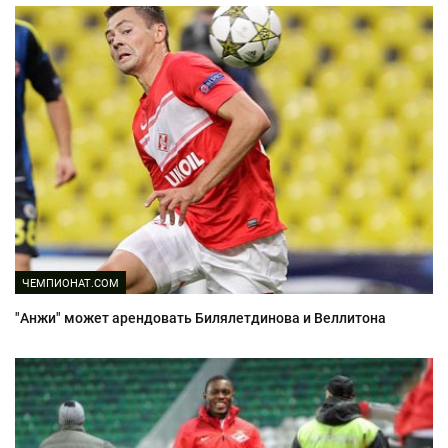
ЧЕМПИОНАТ.COM
"Анжи" может арендовать Билялетдинова и Веллитона