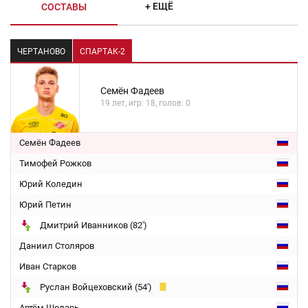
+ ЕЩЁ
СОСТАВЫ
ЧЕРТАНОВО
СПАРТАК-2
Семён Фадеев
19 лет, игр: 18, голов: 0
Семён Фадеев
Тимофей Рожков
Юрий Коледин
Юрий Петин
Дмитрий Иванников (82')
Даниил Столяров
Иван Старков
Руслан Войцеховский (54')
Артём Шоларь