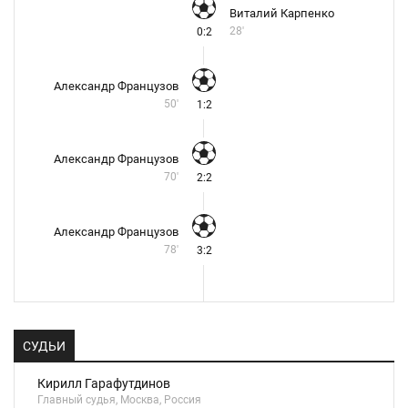
Виталий Карпенко
28'
0:2
Александр Французов
50'
1:2
Александр Французов
70'
2:2
Александр Французов
78'
3:2
СУДЬИ
Кирилл Гарафутдинов
Главный судья, Москва, Россия