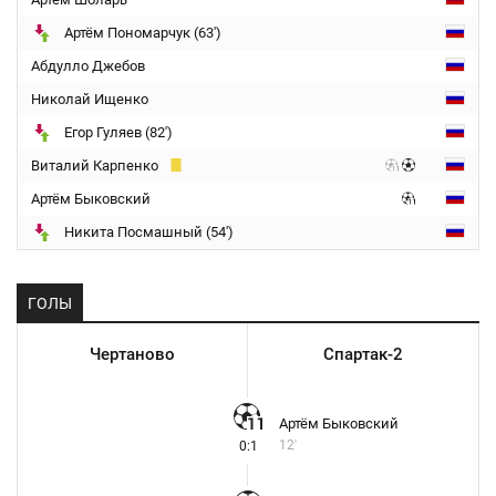
Артём Пономарчук (63')
Абдулло Джебов
Николай Ищенко
Егор Гуляев (82')
Виталий Карпенко
Артём Быковский
Никита Посмашный (54')
ГОЛЫ
Чертаново
Спартак-2
Артём Быковский
12'
0:1