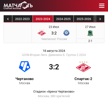
1-2022
2022-2023
2023-2024
2024-2025
2025-2026
2026-2
23 Июл
27 Июл
3:2
Чемпионат России
2:1
18 августа 2024
LEON-Вторая Лига. Дивизион Б. Группа 2 2024
3:2
Чертаново
Спартак-2
Москва
Москва
Стадион «Арена Чертаново»
Москва, 380 зрителей