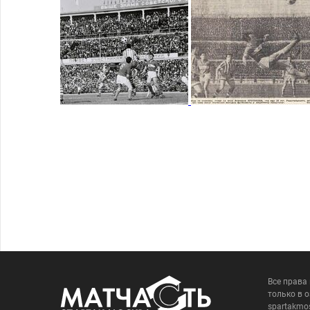
Все права
только в 
spartakmo