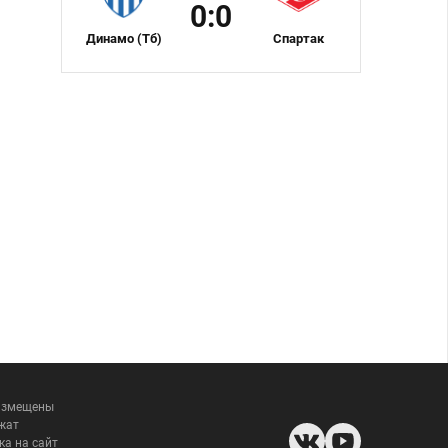
0:0
Динамо (Тб)
Спартак
размещены
жат
ка на сайт