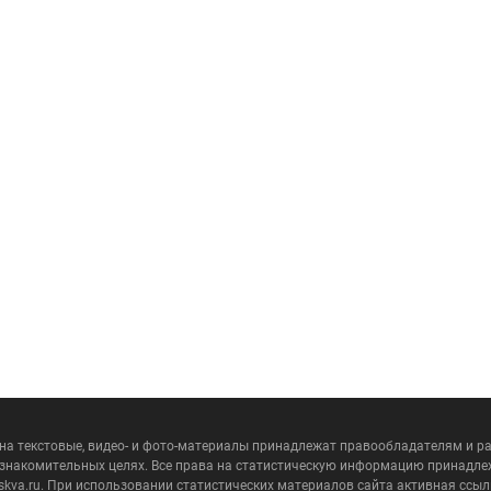
 на текстовые, видео- и фото-материалы принадлежат правообладателям и 
ознакомительных целях. Все права на статистическую информацию принадле
skva.ru. При использовании статистических материалов сайта активная ссыл