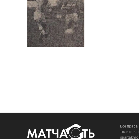
Все права
только в 
spartakmo