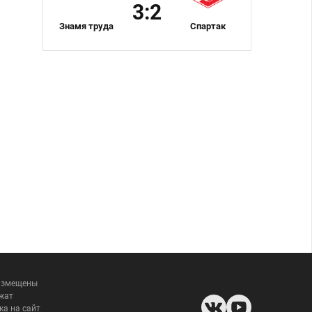
3:2
Знамя труда
Спартак
размещены
жат
ка на сайт