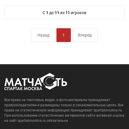
C
1
до
11
из
11
игроков
Назад
1
Вперёд
Все права на текстовые, видео- и фото-материалы принадлежат
правообладателям и размещены только в ознакомительных целях. Все
права на статистическую информацию принадлежат spartakmoskva.ru.
При использовании статистических материалов сайта активная ссылка
на сайт spartakmoskva.ru обязательна