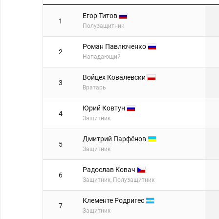
#
Игроки
Егор Титов
1
Полузащитник
Роман Павлюченко
2
Нападающий
Войцех Ковалевски
3
Вратарь
Юрий Ковтун
4
Защитник
Дмитрий Парфёнов
5
Защитник
Радослав Ковач
6
Защитник, Полузащитник
Клементе Родригес
7
Защитник