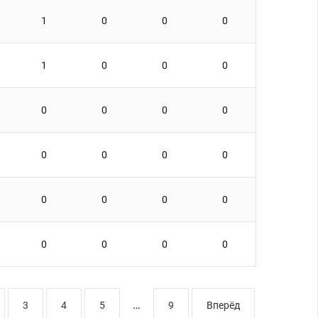
1
0
0
0
1
0
0
0
0
0
0
0
0
0
0
0
0
0
0
0
0
0
0
0
…
3
4
5
9
Вперёд