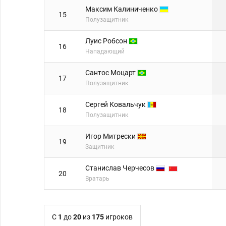
Максим Калиниченко
15
Полузащитник
Луис Робсон
16
Нападающий
Сантос Моцарт
17
Полузащитник
Сергей Ковальчук
18
Полузащитник
Игор Митрески
19
Защитник
Станислав Черчесов
20
Вратарь
C
1
до
20
из
175
игроков