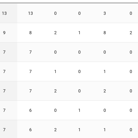
13
13
0
0
3
0
9
8
2
1
8
2
7
7
0
0
0
0
7
7
1
0
1
0
7
7
2
0
2
0
7
6
0
1
0
0
7
6
2
1
1
0