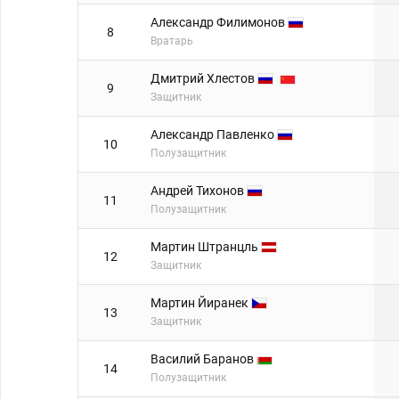
Александр Филимонов
8
Вратарь
Дмитрий Хлестов
9
Защитник
Александр Павленко
10
Полузащитник
Андрей Тихонов
11
Полузащитник
Мартин Штранцль
12
Защитник
Мартин Йиранек
13
Защитник
Василий Баранов
14
Полузащитник