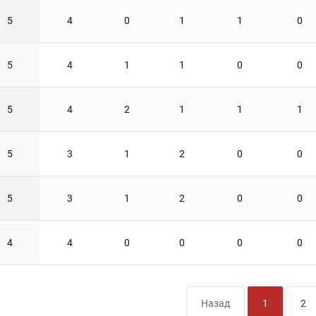
5
4
0
1
1
0
5
4
1
1
0
0
5
4
2
1
1
1
5
3
1
2
0
0
5
3
1
2
0
0
4
4
0
0
0
0
Назад
1
2