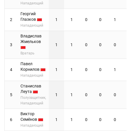
Нападающий
Георгий
Глазков
2
1
1
0
0
1
Нападающий
Владислав
Жмельков
3
1
1
0
0
0
Вратарь
Павел
Корнилов
4
1
1
0
0
1
Нападающий
Станислав
Леута
5
1
1
0
0
0
Полузащитник,
Нападающий
Виктор
Семёнов
6
1
1
0
0
0
Нападающий