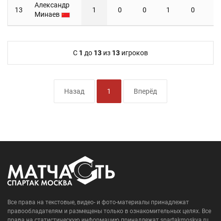
Александр
13
1
0
0
1
0
0
Минаев
C
1
до
13
из
13
игроков
Назад
1
Вперёд
Все права на текстовые, видео- и фото-материалы принадлежат
правообладателям и размещены только в ознакомительных целях. Все
права на статистическую информацию принадлежат spartakmoskva.ru.