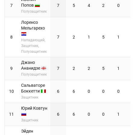
Попов
7
7
5
4
2
0
Полузащитник
Лоренсо
Мельгарехо
8
7
2
1
5
1
Нападающий,
Защитник,
Полузащитник
Джано
Ананидзе
9
7
2
2
5
1
Полузащитник
Сальваторе
Боккетти
10
6
6
0
0
0
Защитник
Юрий Ковтун
11
6
6
0
0
1
Защитник
Эйден