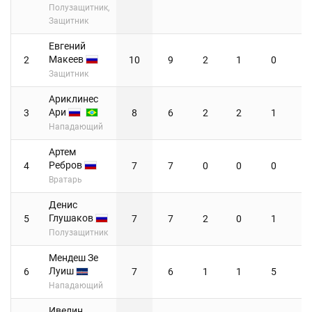
Полузащитник,
Защитник
Евгений
Макеев
2
10
9
2
1
0
Защитник
Ариклинес
Ари
3
8
6
2
2
1
Нападающий
Артем
Ребров
4
7
7
0
0
0
Вратарь
Денис
Глушаков
5
7
7
2
0
1
Полузащитник
Мендеш Зе
Луиш
6
7
6
1
1
5
Нападающий
Ивелин